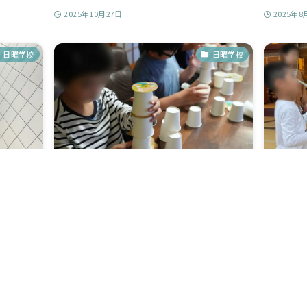
2025年10月27日
2025年8
日曜学校
日曜学校
り会
6月の日曜学校
5月の
年は「お泊
梅雨のジメジメとした空気の中、子どもたちが
まだ肌寒
..
カラッとした笑顔を見せてくれました...
ました。 
2025年6月23日
2025年5