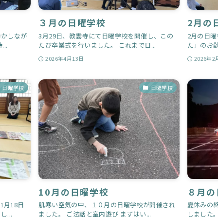
３月の日曜学校
2月の
動かしなが
3月29日、教雲寺にて日曜学校を開催し、この
2月の日
..
たび卒業式を行いました。 これまで日...
た」のお勤
2026年4月13日
2026年2
日曜学校
日曜学校
10月の日曜学校
８月の
1月18日
肌寒い空気の中、１０月の日曜学校が開催され
夏休みの
...
ました。 ご法話と室内遊び まずはい...
しました。