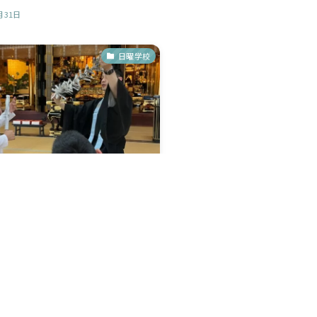
月31日
日曜学校
日曜学校
さが残る中、５月の日曜学校を開催し
いつも通り、はじめに「らい...
月26日