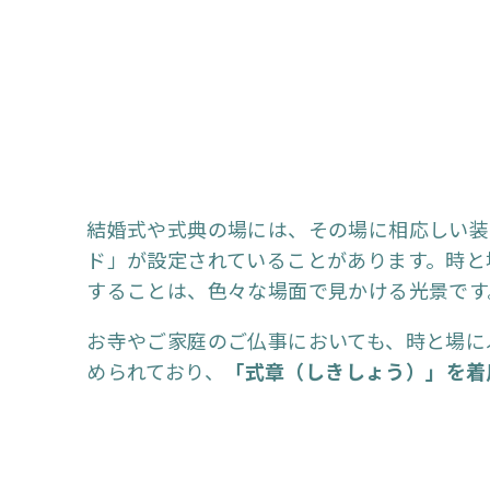
結婚式や式典の場には、その場に相応しい装
ド」が設定されていることがあります。時と
することは、色々な場面で見かける光景です
お寺やご家庭のご仏事においても、時と場に
められており、
「式章（しきしょう）」を着
います。
式章は、本願寺第23代勝如上人の伝灯奉告
制定されました。式章は「一領、二領」と数