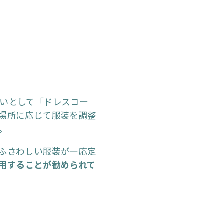
いとして「ドレスコー
場所に応じて服装を調整
。
ふさわしい服装が一応定
用することが勧められて
法要をご縁に、昭和7年に
えられますが、それは正