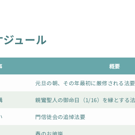
ケジュール
事
概要
元旦の朝、その年最初に厳修される法
講
親鸞聖人の御命日（1/16）を縁とする
い
門信徒会の追悼法要
春のお彼岸