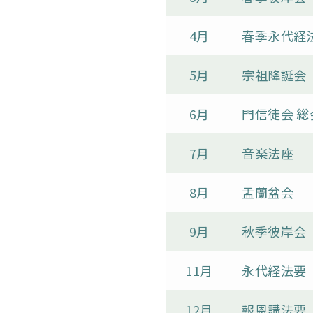
4月
春季永代経
5月
宗祖降誕会
6月
門信徒会 総
7月
音楽法座
8月
盂蘭盆会
9月
秋季彼岸会
11月
永代経法要
12月
報恩講法要