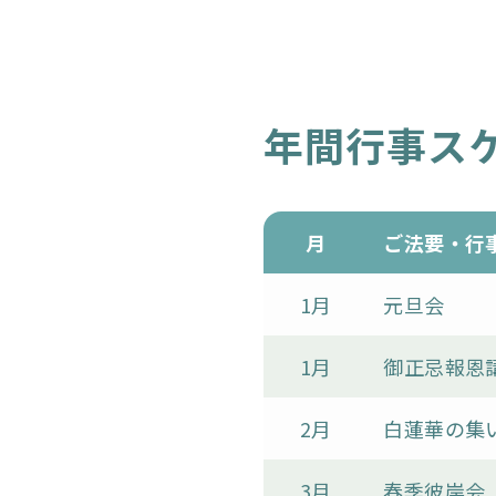
年間行事ス
月
ご法要・行
1月
元旦会
1月
御正忌報恩
2月
白蓮華の集
3月
春季彼岸会