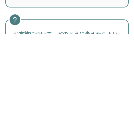
お布施について、どのように考えたらよい
でしょうか？
お布施については、
「できる方が、できる時
に、できる分だけ」
と考えています。
お布施の多少によってご仏事の内容が左右され
ることはあり得ませんし、仏さまのお慈悲は私
たちの行いとは関係なく私たちの身にはたらい
ていてくださいます。