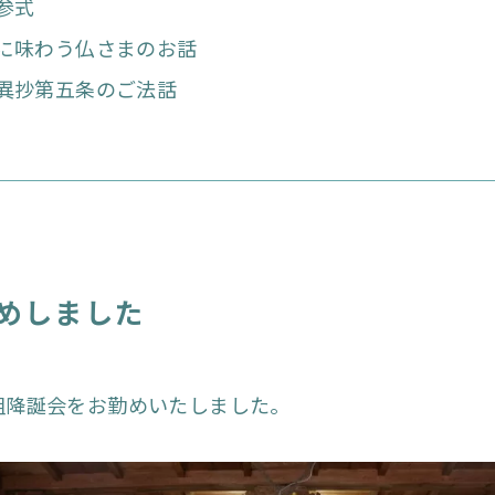
参式
に味わう仏さまのお話
異抄第五条のご法話
めしました
宗祖降誕会をお勤めいたしました。