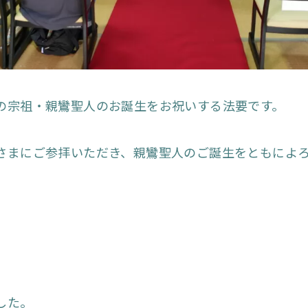
の宗祖・親鸞聖人のお誕生をお祝いする法要です。
さまにご参拝いただき、親鸞聖人のご誕生をともによ
した。