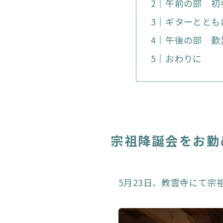
午前の部 初
ギターととも
午後の部 歎
おわりに
宗祖降誕会をお勤
5月23日、教雲寺にて