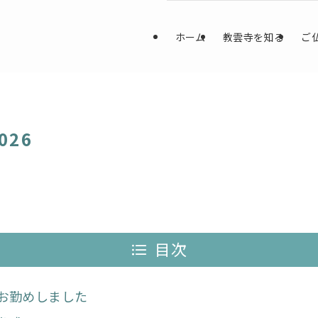
ホーム
教雲寺を知る
ご
026
目次
お勤めしました