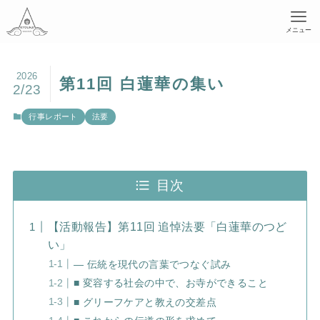
メニュー
2026
第11回 白蓮華の集い
2/23
行事レポート
法要
目次
【活動報告】第11回 追悼法要「白蓮華のつど
い」
― 伝統を現代の言葉でつなぐ試み
■ 変容する社会の中で、お寺ができること
■ グリーフケアと教えの交差点