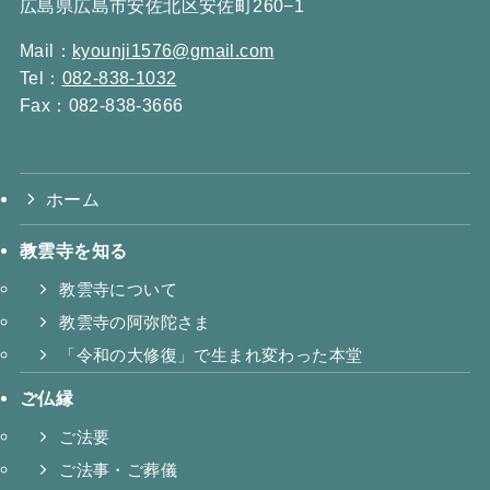
広島県広島市安佐北区安佐町260−1
Mail：
kyounji1576@gmail.com
Tel：
082-838-1032
Fax：082-838-3666
ホーム
教雲寺を知る
教雲寺について
教雲寺の阿弥陀さま
「令和の大修復」で生まれ変わった本堂
ご仏縁
ご法要
ご法事・ご葬儀