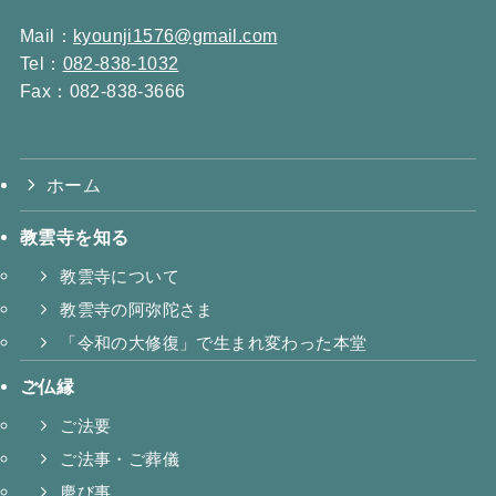
Mail：
kyounji1576@gmail.com
Tel：
082-838-1032
Fax：082-838-3666
ホーム
教雲寺を知る
教雲寺について
教雲寺の阿弥陀さま
「令和の大修復」で生まれ変わった本堂
ご仏縁
ご法要
ご法事・ご葬儀
慶び事