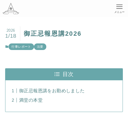
メニュー
2026
御正忌報恩講2026
1/18
行事レポート
法要
目次
御正忌報恩講をお勤めしました
満堂の本堂