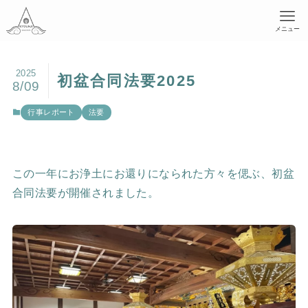
メニュー
2025
初盆合同法要2025
8/09
行事レポート
法要
この一年にお浄土にお還りになられた方々を偲ぶ、初盆
合同法要が開催されました。