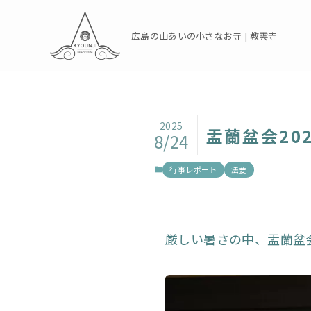
広島の山あいの小さなお寺 | 教雲寺
2025
盂蘭盆会202
8/24
行事レポート
法要
厳しい暑さの中、盂蘭盆