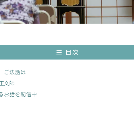
目次
、ご法話は
正文師
るお話を配信中