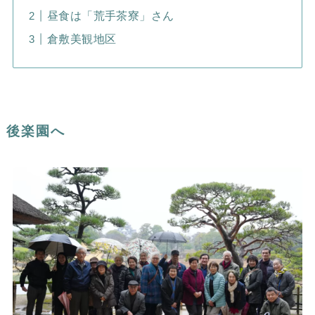
昼食は「荒手茶寮」さん
倉敷美観地区
後楽園へ