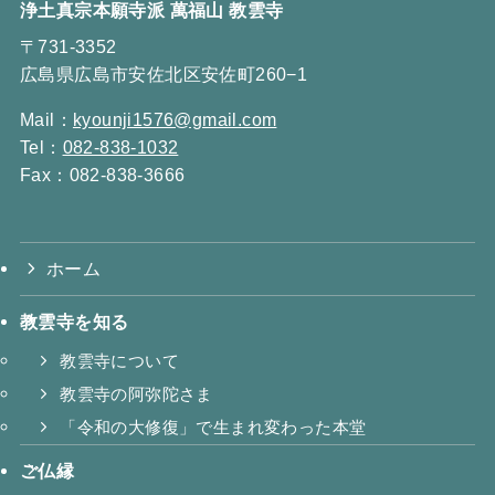
浄土真宗本願寺派 萬福山 教雲寺
〒731-3352
広島県広島市安佐北区安佐町260−1
Mail：
kyounji1576@gmail.com
Tel：
082-838-1032
Fax：082-838-3666
ホーム
教雲寺を知る
教雲寺について
教雲寺の阿弥陀さま
「令和の大修復」で生まれ変わった本堂
ご仏縁