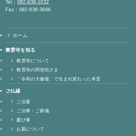
Tel：
082-838-1032
Fax：082-838-3666
ホーム
教雲寺を知る
教雲寺について
教雲寺の阿弥陀さま
「令和の大修復」で生まれ変わった本堂
ご仏縁
ご法要
ご法事・ご葬儀
慶び事
お墓について