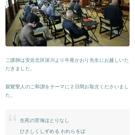
ご講師は安佐北区深川より牛尾かおり先生にお越しいた
だきました。
親鸞聖人のご和讃をテーマに２日間お取次くださいまし
た。
生死の苦海ほとりなし
ひさしくしずめる われらをば