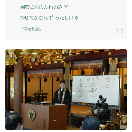
弥陀弘誓のふねのみぞ
のせてかならず わたしける
『高僧和讃』