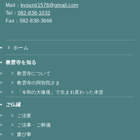
Mail：
kyounji1576@gmail.com
Tel：
082-838-1032
Fax：082-838-3666
ホーム
教雲寺を知る
教雲寺について
教雲寺の阿弥陀さま
「令和の大修復」で生まれ変わった本堂
ご仏縁
ご法要
ご法事・ご葬儀
慶び事