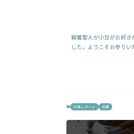
親鸞聖人が小豆がお好き
した。ようこそお参りい
行事レポート
法要