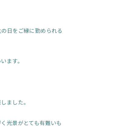
生の日をご縁に勤められる
いいます。
催しました。
響く光景がとても有難いも