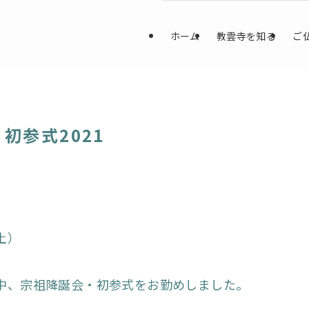
ホーム
教雲寺を知る
ご
初参式2021
土）
中、宗祖降誕会・初参式をお勤めしました。