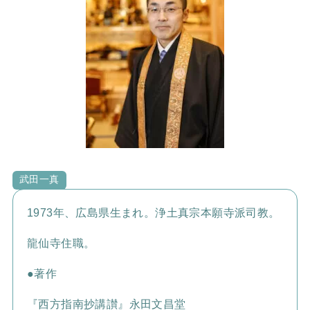
武田一真
1973年、広島県生まれ。浄土真宗本願寺派司教。
龍仙寺住職。
●著作
『西方指南抄講讃』永田文昌堂