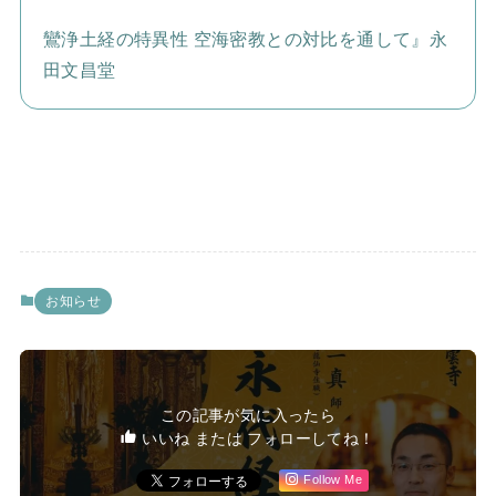
鸞浄土経の特異性 空海密教との対比を通して』永
田文昌堂
お知らせ
この記事が気に入ったら
いいね または フォローしてね！
Follow Me