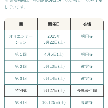
※ 開催時間は、特別講以外は14：00から17：00を予定
しています。
回
開催日
会場
オリエンテー
2025年
明円寺
ション
3月22日(土)
第１回
4月5日(土)
明円寺
第２回
5月10日(土)
教雲寺
第３回
6月14日(土)
教雲寺
特別講
9月27日(土)
長島愛生園
第４回
10月25日(土)
専教寺