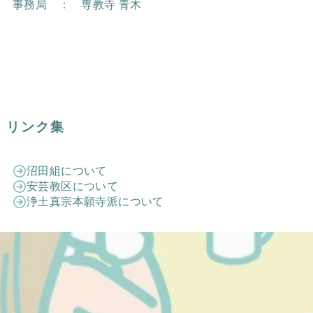
事務局 ： 専教寺 青木
リンク集
沼田組について
安芸教区について
浄土真宗本願寺派について